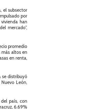
, el subsector
 Impulsado por
 vivienda han
del mercado”,
recio promedio
s más altos en
sas en renta,
 se distribuyó
; Nuevo León,
del país, con
eracruz, 6.69%