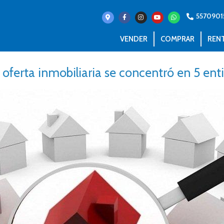
5570901
VENDER
COMPRAR
REN
oferta inmobiliaria se concentró en 5 ent