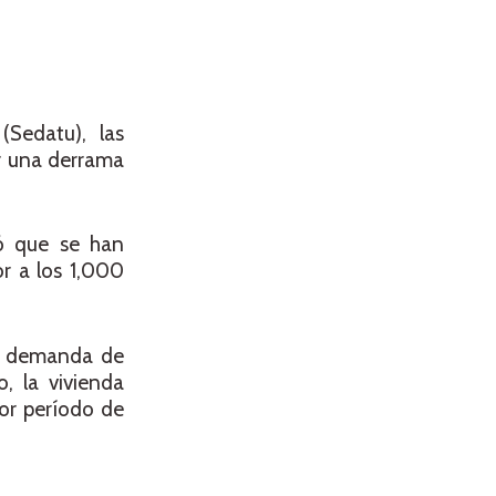
(Sedatu), las
ar una derrama
mó que se han
r a los 1,000
la demanda de
o, la vivienda
jor período de