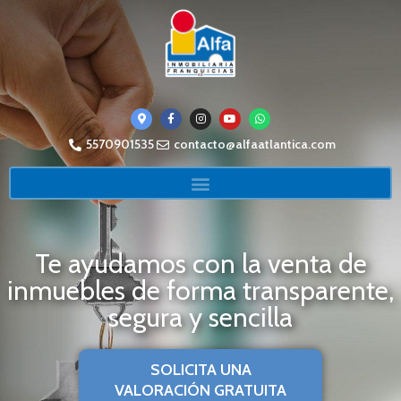
5570901535
contacto@alfaatlantica.com
Te ayudamos con la venta de
inmuebles de forma transparente,
segura y sencilla
SOLICITA UNA
VALORACIÓN GRATUITA