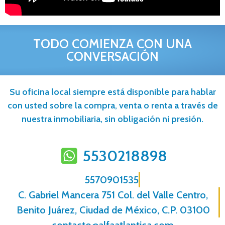
TODO COMIENZA CON UNA
CONVERSACIÓN
Su oficina local siempre está disponible para hablar
con usted sobre la compra, venta o renta a través de
nuestra inmobiliaria, sin obligación ni presión.
5530218898
5570901535
C. Gabriel Mancera 751 Col. del Valle Centro,
Benito Juárez, Ciudad de México, C.P. 03100